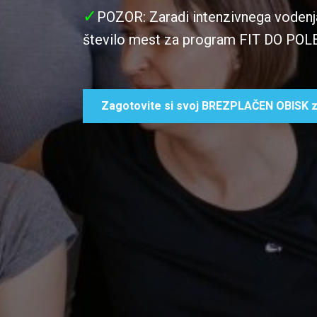
✓
POZOR: Zaradi intenzivnega vodenja 
število mest za program FIT DO POL
Zagotovite si svoj BREZPLAČEN OBISK z