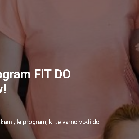
ogram FIT DO
v!
.
kami; le program, ki te varno vodi do