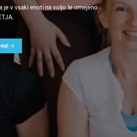
je v vsaki enoti na voljo le omejeno
ETJA.
daj!