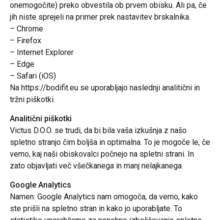
onemogočite) preko obvestila ob prvem obisku. Ali pa, če
jih niste sprejeli na primer prek nastavitev brskalnika.
– Chrome
– Firefox
– Internet Explorer
– Edge
– Safari (iOS)
Na https://bodifit.eu se uporabljajo naslednji analitični in
tržni piškotki.
Analitični piškotki
Victus D.O.O. se trudi, da bi bila vaša izkušnja z našo
spletno stranjo čim boljša in optimalna. To je mogoče le, če
vemo, kaj naši obiskovalci počnejo na spletni strani. In
zato objavljati več všečkanega in manj nelajkanega.
Google Analytics
Namen: Google Analytics nam omogoča, da vemo, kako
ste prišli na spletno stran in kako jo uporabljate. To