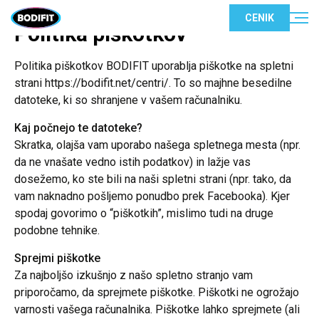
CENIK
Politika piškotkov
Politika piškotkov BODIFIT uporablja piškotke na spletni
strani https://bodifit.net/centri/. To so majhne besedilne
datoteke, ki so shranjene v vašem računalniku.
Kaj počnejo te datoteke?
Skratka, olajša vam uporabo našega spletnega mesta (npr.
da ne vnašate vedno istih podatkov) in lažje vas
dosežemo, ko ste bili na naši spletni strani (npr. tako, da
vam naknadno pošljemo ponudbo prek Facebooka). Kjer
spodaj govorimo o “piškotkih”, mislimo tudi na druge
podobne tehnike.
Sprejmi piškotke
Za najboljšo izkušnjo z našo spletno stranjo vam
priporočamo, da sprejmete piškotke. Piškotki ne ogrožajo
varnosti vašega računalnika. Piškotke lahko sprejmete (ali