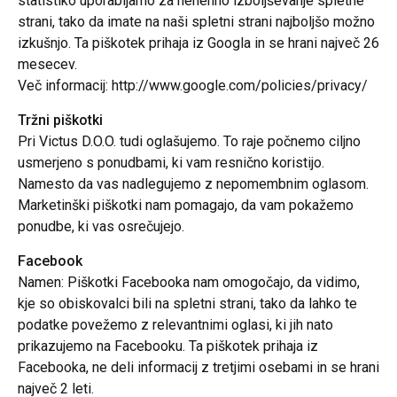
statistiko uporabljamo za nenehno izboljševanje spletne
strani, tako da imate na naši spletni strani najboljšo možno
izkušnjo. Ta piškotek prihaja iz Googla in se hrani največ 26
mesecev.
Več informacij: http://www.google.com/policies/privacy/
Tržni piškotki
Pri Victus D.O.O. tudi oglašujemo. To raje počnemo ciljno
usmerjeno s ponudbami, ki vam resnično koristijo.
Namesto da vas nadlegujemo z nepomembnim oglasom.
Marketinški piškotki nam pomagajo, da vam pokažemo
ponudbe, ki vas osrečujejo.
Facebook
Namen: Piškotki Facebooka nam omogočajo, da vidimo,
kje so obiskovalci bili na spletni strani, tako da lahko te
podatke povežemo z relevantnimi oglasi, ki jih nato
prikazujemo na Facebooku. Ta piškotek prihaja iz
Facebooka, ne deli informacij z tretjimi osebami in se hrani
največ 2 leti.