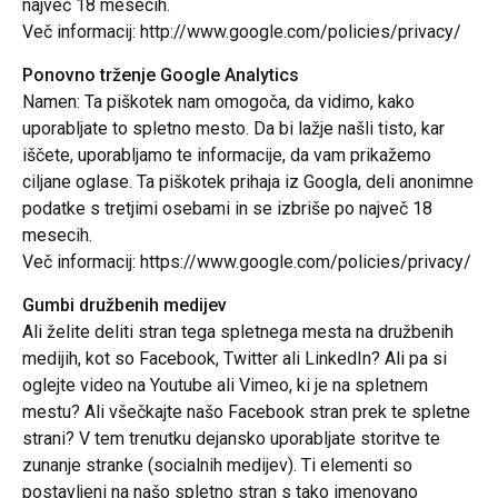
največ 18 mesecih.
Več informacij: http://www.google.com/policies/privacy/
Ponovno trženje Google Analytics
Namen: Ta piškotek nam omogoča, da vidimo, kako
uporabljate to spletno mesto. Da bi lažje našli tisto, kar
iščete, uporabljamo te informacije, da vam prikažemo
ciljane oglase. Ta piškotek prihaja iz Googla, deli anonimne
podatke s tretjimi osebami in se izbriše po največ 18
mesecih.
Več informacij: https://www.google.com/policies/privacy/
Gumbi družbenih medijev
Ali želite deliti stran tega spletnega mesta na družbenih
medijih, kot so Facebook, Twitter ali LinkedIn? Ali pa si
oglejte video na Youtube ali Vimeo, ki je na spletnem
mestu? Ali všečkajte našo Facebook stran prek te spletne
strani? V tem trenutku dejansko uporabljate storitve te
zunanje stranke (socialnih medijev). Ti elementi so
postavljeni na našo spletno stran s tako imenovano