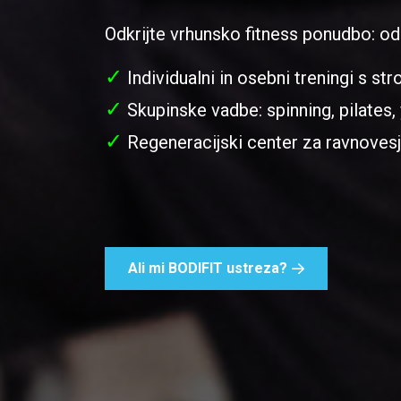
Odkrijte vrhunsko fitness ponudbo: od
✓
Individualni in osebni treningi s str
✓
Skupinske vadbe: spinning, pilates,
✓
Regeneracijski center za ravnovesj
Ali mi BODIFIT ustreza?