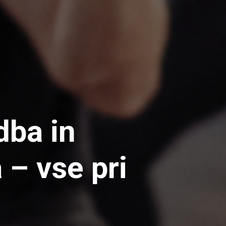
dba in
 – vse pri